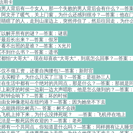
用信用卡
成功男人背后有一个女人，那一个失败的男人背后会有什么？---答
，阿文开了暖气，关上门窗，为什么还感到很冷？---答案：他在
个眼睛瞎了的人，走到山崖边上，突然停住了，然后往回走，为什么？
可以解开所有的谜？---答案：谜底
牙最后长出来？---答案：假牙
片看不出照的是谁？---答案：X光片
买不到什么书？---答案：遗书
家都怕“大哥大”，现在却喜欢“大哥大”，到底怎么回事？---答案
不仅不领工资，还要自掏腰包?---答案：新郎官
子去买帽子，为什么只买了三顶？---答案：是祖孙三人
夫妻在生活中都有一个绝对的共同点，那是什么？---答案：那就是
任早上刷牙的时侯一边刷一边大声唱歌，他是怎么做到的？---答案
候时钟会响下？---答案：坏的时候
自由女神像老站在纽约港？---答案：因为她坐不下去
什么能跳得比树高?--- 答案：树不会跳
从飞机上掉下来，为什么没摔死呢？ ---答案：飞机停在地上
死法是一般死囚所欢迎的？---答案：老死
和牧师有一个共同点，你知道是什么吗？---答案：同样拥有让人睡