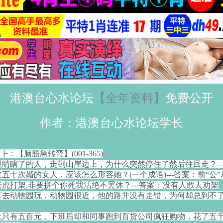
港澳台心水论坛
【全年资料】
免费公开
作者：港澳台心水论坛学长
┣：【脑筋急转弯】(001-365)
个眼睛瞎了的人，走到山崖边上，为什么突然停住了然后往回走？--
过五十次婚的女人，应该怎么形容她？(一个成语)---答案：前“公”
老虎打架,非要拼个你死我活绝不罢休？---答案：没有人敢去劝架
开车去动物园玩，动物园很近，他的路并没有走错，为何却总到不了目
身上只有五百元，下班后却和同事跑到百货公司疯狂购物，花了五