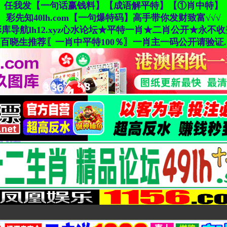
任我发【一句话赢钱料】【成语解平特】【①肖中特】
彩先知40lh.com【一句爆特码】高手带你发财致富√√√
彩库导航lh12.xyz心水论坛★平特一肖★二肖公开★永不收
百晓生推荐〖一肖中平特100％〗一肖主一码公开请验证.