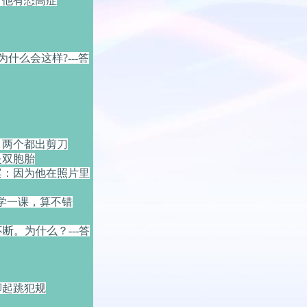
：他有恐高症
什么会这样?---答
：两个都出剪刀
是双胞胎
案：因为他在照片里
天学一课，算不错
。为什么？---答
脚起跳犯规