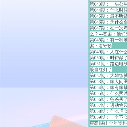
第043期：一头公
第044期：什么时
第045期：最不听话
第046期：为什么
第047期：在一
么？---答案：他
第048期：有一
案：看守所
第049期：人在什
第050期：时钟敲
第051期：路边
股当红灯了
第052期：大雄练
第053期：家人问
第054期：家有家
第055期：什么照
第056期：爸爸买
第057期：进动物
第058期：什么虎
第059期：一个
穿高跟鞋 全年资料