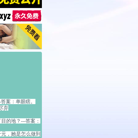
-答案：单眼瞎。
尽弃
的地？---答案：
千元，她是怎么做到