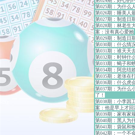
第024期：好心
第025期：为什么
第026期：睡美人
第027期：制造日
第028期：林老生
案：没有真心爱她
第029期：制造日
第030期：什么情
第031期：谁天天
第032期：时钟什
第033期：蝎子
第034期：阿忠
第035期：老张
第036期：什么虎
第037期：为什么
了！
第038期：小李
案：他是早上才回
第039期：家有家
第040期：黑人为
第041期：袋鼠
第042期：一个不