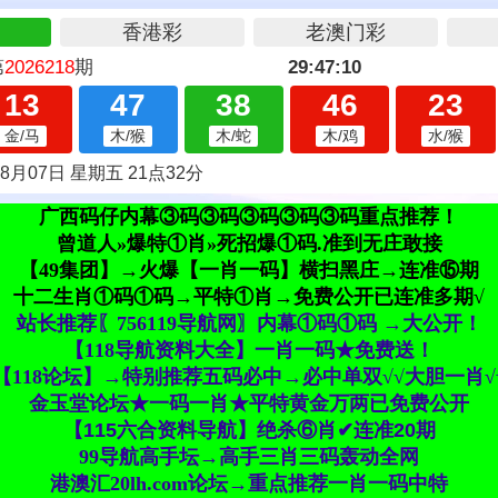
广西码仔内幕③码③码③码③码③码重点推荐！
曾道人»爆特①肖»死招爆①码.准到无庄敢接
【49集团】→火爆【一肖一码】横扫黑庄→连准⑮期
十二生肖①码①码→平特①肖→免费公开已连准多期√
站长推荐〖756119导航网〗内幕①码①码 →大公开！
【118导航资料大全】一肖一码★免费送！
【118论坛】→特别推荐五码必中→必中单双√√大胆一肖√
金玉堂论坛★一码一肖★平特黄金万两已免费公开
【115六合资料导航】绝杀⑥肖✔连准20期
99导航高手坛→高手三肖三码轰动全网
港澳汇20lh.com论坛→重点推荐一肖一码中特