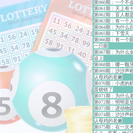
第060期：一个不
第061期：天上有
第062期：盲人都
第063期：有一
第064期：为什么
第065期：下雪天
第066期：有一个
一只眼
第067期：为什
追上
第068期：哪一颗
第069期：沙沙
认母鸡的老嫩
第070期：小虎
蛋锁错了
第071期：为什么
第072期：明明是
第073期：进动物
第074期：沙沙
认母鸡的老嫩
第075期：在一