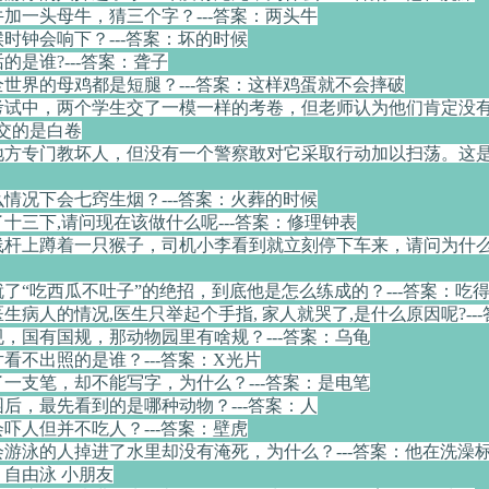
牛加一头母牛，猜三个字？---答案：两头牛
候时钟会响下？---答案：坏的时候
的是谁?---答案：聋子
全世界的母鸡都是短腿？---答案：这样鸡蛋就不会摔破
次考试中，两个学生交了一模一样的考卷，但老师认为他们肯定没
们交的是白卷
种地方专门教坏人，但没有一个警察敢对它采取行动加以扫荡。这是什
么情况下会七窍生烟？---答案：火葬的时候
了十三下,请问现在该做什么呢---答案：修理钟表
电线杆上蹲着一只猴子，司机小李看到就立刻停下车来，请问为什么-
就了“吃西瓜不吐子”的绝招，到底他是怎么练成的？---答案：吃
医生病人的情况,医生只举起个手指, 家人就哭了,是什么原因呢?--
规，国有国规，那动物园里有啥规？---答案：乌龟
片看不出照的是谁？---答案：X光片
了一支笔，却不能写字，为什么？---答案：是电笔
园后，最先看到的是哪种动物？---答案：人
会吓人但并不吃人？---答案：壁虎
不会游泳的人掉进了水里却没有淹死，为什么？---答案：他在洗澡
 自由泳 小朋友