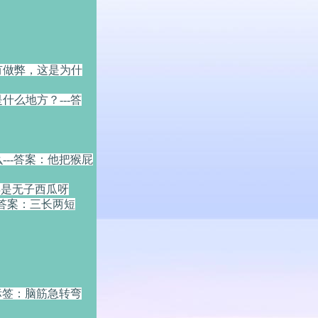
有做弊，这是为什
么地方？---答
--答案：他把猴屁
得是无子西瓜呀
-答案：三长两短
标签：脑筋急转弯