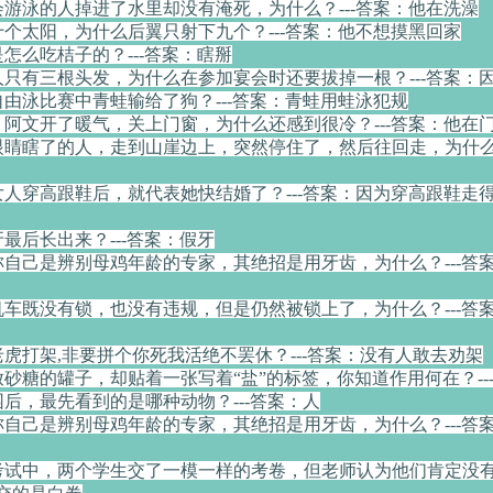
会游泳的人掉进了水里却没有淹死，为什么？---答案：他在洗澡
十个太阳，为什么后翼只射下九个？---答案：他不想摸黑回家
是怎么吃桔子的？---答案：瞎掰
个人只有三根头发，为什么在参加宴会时还要拔掉一根？---答案：
自由泳比赛中青蛙输给了狗？---答案：青蛙用蛙泳犯规
，阿文开了暖气，关上门窗，为什么还感到很冷？---答案：他在
眼睛瞎了的人，走到山崖边上，突然停住了，然后往回走，为什么?
么女人穿高跟鞋后，就代表她快结婚了？---答案：因为穿高跟鞋走
牙最后长出来？---答案：假牙
声称自己是辨别母鸡年龄的专家，其绝招是用牙齿，为什么？---答
的机车既没有锁，也没有违规，但是仍然被锁上了，为什么？---答
老虎打架,非要拼个你死我活绝不罢休？---答案：没有人敢去劝架
放砂糖的罐子，却贴着一张写着“盐”的标签，你知道作用何在？--
园后，最先看到的是哪种动物？---答案：人
声称自己是辨别母鸡年龄的专家，其绝招是用牙齿，为什么？---答
次考试中，两个学生交了一模一样的考卷，但老师认为他们肯定没