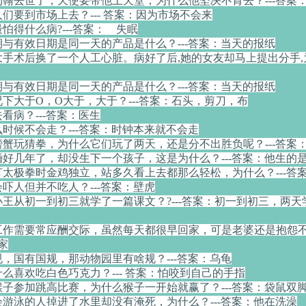
的约翰去世了，天使要带他上天堂，为什么他坚决不肯去？---答案
人们要到市场上去？--- 答案：因为市场不会来
最怕得什么病?---答案： 失眠
期与有效日期是同一天的产品是什么？---答案：当天的报纸
大手术后换了一个人工心脏。病好了后,她的女友却马上提出分手,为
期与有效日期是同一天的产品是什么？---答案：当天的报纸
况下大于O，O大于，大于？---答案：石头，剪刀，布
去看病？---答案：医生
么时候不会走？---答案：时钟本来就不会走
和螃蟹玩猜拳，为什么它们玩了两天，还是分不出胜负呢？---答案
结婚好几年了，却没生下一个孩子，这是为什么？---答案：他生的
在打太极拳时金鸡独立，站多久看上去都那么轻松，为什么？---答
会吓人但并不吃人？---答案：壁虎
小王从初一到初三就学了一篇课文？?---答案：初一到初三，两
因工作需要常应酬交际，虽然每天都很早回家，可是老婆还是抱怨不断
家
规，国有国规，那动物园里有啥规？---答案：乌龟
什么喜欢吃白色巧克力？--- 答案：怕咬到自己的手指
和猴子参加跳高比赛，为什么猴子一开始就赢了？---答案：袋鼠双
会游泳的人掉进了水里却没有淹死，为什么？---答案：他在洗澡