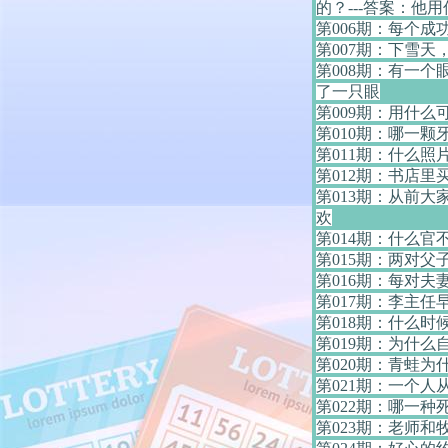
的？---答案：他
第006期：每个
第007期：下雪天
第008期：有一
了一只眼
第009期：用什么
第010期：哪一颗
第011期：什么照
第012期：书店里
第013期：从前大
欢
第014期：什么官
第015期：两对父
第016期：每对
第017期：李主
第018期：什么时
第019期：为什么
第020期：青蛙为
第021期：一个人
第022期：哪一种
第023期：老师