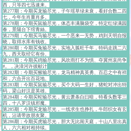
西，只等四七迅速来。
第277期：今期买龙输尽光，子午瑶草绿未衰，看好合数二四
七，今年生肖重肖多。
第278期：今期买鼠输尽光，体态丰满脑袋空，特定红绿满园
春，景陽台下绾青絲。
第279期：今期买马输尽光，一个恶来一无势，鸡到天明自报
晓，取得水库有钱收。
第280期：今期买兔输尽光，实地入胍旺千年，特码走跳二六
九，西天取经它有份。
第281期：今期买鸡输尽光，风吹雨打不为惧、夺冀州哀尚争
#。，决漳河许彼献计
第282期：今期买猴输尽光，龙马精神真英勇、百忍之中有祥
和，六合开出百花地。
第283期：今期买鼠输尽光，买个大码一生好，猪蛇对冲出特
码，梁山好汉是英雄。
第284期：今期买蛇输尽光，黄云萧条白曰暗，特看头数零三
四，十八罗汉镇邪魔。
第285期：今期买龙输尽光，一线求生也挣扎，牛郎织女有玄
机，沾请带故朋友聚。
第286期：今期买虎输尽光，胆大无比闹天庭，十山八里出真
人，六六相对相持续。