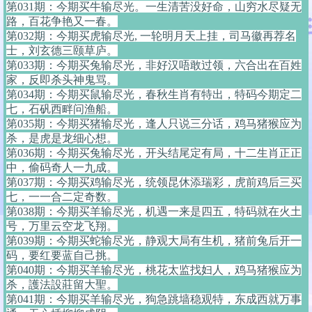
第031期：今期买牛输尽光。一生清苦没好命，山穷水尽疑无
路，百花争艳又一春。
第032期：今期买虎输尽光, 一轮明月天上挂，司马徽再荐名
士，刘玄德三颐草庐。
第033期：今期买兔输尽光，非好汉唔敢过领，六合出在百姓
家，反即杀头神鬼骂。
第034期：今期买鼠输尽光，春秋生肖有特出，特码今期定二
七，石矾西畔问渔船。
第035期：今期买猪输尽光，逢人只说三分话，鸡马猪猴应为
杀，是虎是龙细心想。
第036期：今期买兔输尽光，开头结尾定有局，十二生肖正正
中，偷码奇人一九成。
第037期：今期买鸡输尽光，统领昆休添瑞彩，虎前鸡后三买
七，一一合二定奇数。
第038期：今期买羊输尽光，机遇一来是四五，特码就在火土
号，万里云空龙飞翔。
第039期：今期买蛇输尽光，静观大局有生机，猪前兔后开一
码，要红要蓝自己挑。
第040期：今期买羊输尽光，桃花太监找妇人，鸡马猪猴应为
杀，護法設莊留大聖。
第041期：今期买羊输尽光，狗急跳墙稳观特，东成西就万事