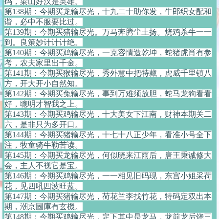
码，梁山好汉是英雄。
第138期：今期买龙输尽光，十九二十助你发，牛郎织女配和
谐，必中不服要比过。
第139期：今期买猪输尽光。万马奔腾尘土扬。烧鸡杀牛一一
到。良策妙计计计绝。
第140期：今期买鸡输尽光，一克容情造乾坤，蛇猪虎肖有参
考，农夫家里出千金。
第141期：今期买猴输尽光，秀外慧中把特藏，虎威千里镇八
方，开大开小自然知。
第142期：今期买兔输尽光，事到万难须放胆，蛇马龙狗看看
好，聰明才智我之上。
第143期：今期买鸡输尽光，十大美女下江南，财神本期关二
六，是非只为多开口。
第144期：今期买猪输尽光，十七十八正少年，看准小号全下
注，牧童骑牛勒苦读。
第145期：今期买龙输尽光，何似晓来江雨后，唐王秉诚修大
会，主人不视它是宝。
第146期：今期买鸡输尽光，一一相见旧码现，东宫小姐采荷
花，见四吼四波旺蓝。
第147期：今期买猪输尽光，荷花兰李找竹花，特码定双出本
期，潮京圖庫有玄機。
第148期：今期买鸡输尽光，定下其中是龙马，龙前龙后饶三