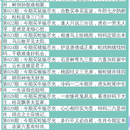
闲，树倒孙散难相聚。
第021期：今期买鼠输尽光，合数买单买蓝波，牛郎七夕鹊桥
会，粒粒蓝珠三门开。
第022期：今期买羊输尽光，逢人只说三分话，虎在一旁无人
理，是虎是龙细心想。
第023期：今期买蛇输尽光，相逢马上纷桃雨，特码定双出本
期，乌云敞开见太阳。
第024期：今期买猪输尽光，护送唐僧成正果，蛇鸡狗猪找特
码，千载难逢好机会。
第025期：今期买鼠输尽光，石歪树弯九三形，六畜兴旺家中
肖，云长送嫂是君子。
第026期：今期买猴输尽光，桃园结义三兄弟，猴蛇猪肖猜四
尾，耕田种地无财发。
第027期：今期买牛输尽光，冷码一二今期开，虎头蛇尾中生
肖，一生误我也聪明。
第028期：今期买虎输尽光，一命惨死鬼易见，看准好码下大
注，桂花飘香太监家。
第029期：今期买牛输尽光，心心相印实为贵，特码二六是何
肖，得志之士应慎记。
第030期：今期买蛇输尽光，多行不义必自毙，生肖今期定单
蓝，农家六畜有特肖。