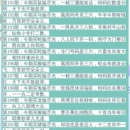
第191期：今期买鼠输尽光，一精三通能发达，特码红数道分
明，天下无不散筵席。
第192期：今期买马输尽光，風雨同舟見三六，牛羊今期有钱
收，万里碧空朵朵云。
第193期：今期买虎输尽光，一阵风月三八秋，羊角对牛山有
虎，钻角小专打二数。
第194期：今期买蛇输尽光，八上四下开一码，狗守大门整日
闲，西在路上你我他。
第195期：今期买蛇输尽光，冷门号码是三六，六畜生肖发大
家，相扶持逢凶化吉。
第196期：今期买猴输尽光，風雨同舟見三六，蛇会冬眠龙会
飞，万里碧空朵朵云。
第197期：今期买蛇输尽光，一精三通能发达，特码双开就开
红，天下无不散筵席。
第198期：今期买兔输尽光，统领昆休添瑞彩，特码出在尾绿
肖，一一合二定奇数。
第199期：今期买龙输尽光，再博五位有财收，特码生肖它最
大，向上八期博六合。
第200期：今期买猴输尽光，曹丕乘乱纳甄氏、十首当年有旧
词，唱青歌翠儿无遗、
第201期：今期买猪输尽光，却说也是老迈人，十二生肖中一