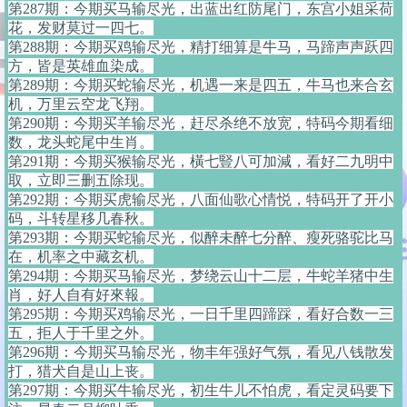
第287期：今期买马输尽光，出蓝出红防尾门，东宫小姐采荷
花，发财莫过一四七。
第288期：今期买鸡输尽光，精打细算是牛马，马蹄声声跃四
方，皆是英雄血染成。
第289期：今期买蛇输尽光，机遇一来是四五，牛马也来合玄
机，万里云空龙飞翔。
第290期：今期买羊输尽光，赶尽杀绝不放宽，特码今期看细
数，龙头蛇尾中生肖。
第291期：今期买猴输尽光，橫七豎八可加減，看好二九明中
取，立即三删五除现。
第292期：今期买虎输尽光，八面仙歌心情悦，特码开了开小
码，斗转星移几春秋。
第293期：今期买蛇输尽光，似醉未醉七分醉、瘦死骆驼比马
在，机率之中藏玄机。
第294期：今期买马输尽光，梦绕云山十二层，牛蛇羊猪中生
肖，好人自有好來報。
第295期：今期买鸡输尽光，一日千里四蹄踩，看好合数一三
五，拒人于千里之外。
第296期：今期买马输尽光，物丰年强好气氛，看见八钱散发
打，猎犬自是山上丧。
第297期：今期买牛输尽光，初生牛儿不怕虎，看定灵码要下