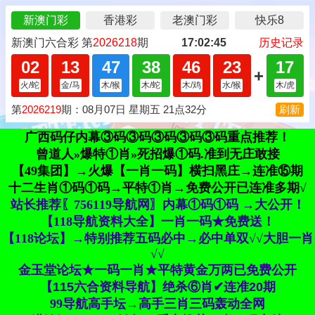
广西码仔内幕③码③码③码③码③码重点推荐！
曾道人»爆特①肖»死招爆①码.准到无庄敢接
【49集团】→火爆【一肖一码】横扫黑庄→连准⑮期
十二生肖①码①码→平特①肖→免费公开已连准多期√
站长推荐〖756119导航网〗内幕①码①码 →大公开！
【118导航资料大全】一肖一码★免费送！
【118论坛】→特别推荐五码必中→必中单双√√大胆一肖
√√
金玉堂论坛★一码一肖★平特黄金万两已免费公开
【115六合资料导航】绝杀⑥肖✔连准20期
99导航高手坛→高手三肖三码轰动全网