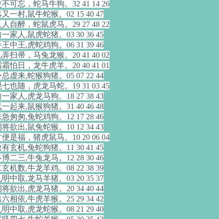
可忘，蛇马牛狗。32 41 14 26
一村,鼠牛蛇猴。02 15 40 47
自醉，蛇鼠虎马。29 27 48 22
家人,鼠虎蛇猪。03 30 36 45
中王,虎蛇鸡狗。06 31 39 46
扫帚，马兔龙猴。20 41 40 02
怕日，龙牛虎羊。20 40 41 01
虚来,蛇猴狗猪。05 07 22 44
也随，虎龙马蛇。19 31 03 45
家人,虎龙马狗。18 27 38 43
起来,鼠猴狗猪。31 40 46 48
匆匆,兔蛇鸡狗。12 17 28 46
欲出,鼠兔蛇猴。10 12 34 43
是福，猪虎鼠马。10 20 06 04
玄机,兔蛇狗猪。11 30 41 45
二三,牛兔龙马。12 28 30 46
机数,牛龙羊鸡。08 22 38 39
中取,龙马羊猪。03 20 35 37
欲出,虎龙马猪。20 34 40 44
相依,牛虎羊猴。25 29 34 42
中取,虎龙蛇猴。08 21 29 40