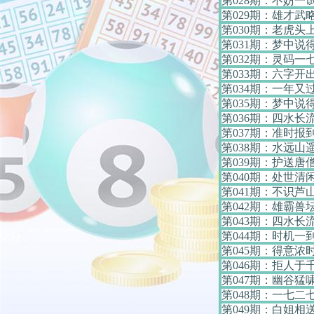
第028期：不妨一试吼
第029期：雄才武略坐
第030期：老虎头上打
第031期：梦中说得是
第032期：灵码一七显
第033期：六字开出一
第034期：一年又过一
第035期：梦中说得是
第036期：四水长流水
第037期：准时报到谋
第038期：水远山遥难
第039期：护送唐僧成
第040期：处世清闲不
第041期：不识芦山真
第042期：雄霸兽坛自
第043期：四水长流水
第044期：时机一到虎
第045期：得意浓时已
第046期：拒人于千里
第047期：幽谷猛啸气
第048期：一七二七今
第049期：白姐相送买