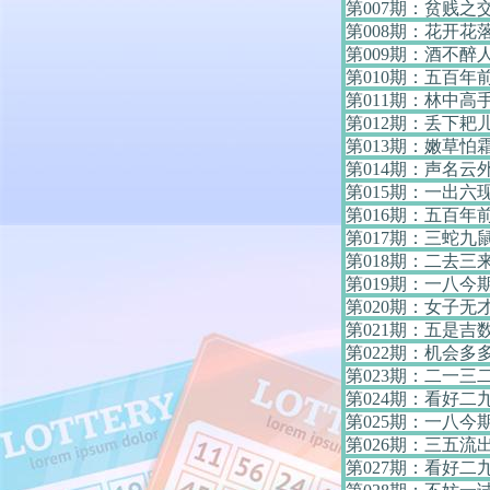
第007期：贫贱之交不
第008期：花开花落又
第009期：酒不醉人人
第010期：五百年前一
第011期：林中高手王
第012期：丢下耙儿弄
第013期：嫩草怕霜霜
第014期：声名云外总
第015期：一出六现七
第016期：五百年前一
第017期：三蛇九鼠一
第018期：二去三来急
第019期：一八今期将
第020期：女子无才便
第021期：五是吉数有
第022期：机会多多博
第023期：二一三二玄
第024期：看好二九明
第025期：一八今期将
第026期：三五流出六
第027期：看好二九明